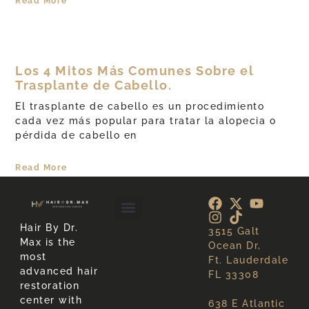
Read More
Los 4 Mitos Más Comunes Sobre el
Trasplante de Cabello.
El trasplante de cabello es un procedimiento
cada vez más popular para tratar la alopecia o
pérdida de cabello en
Read More
Hair By Dr.
3515 Galt
About Hair Loss
About Us
Max is the
Ocean Dr,
most
Ft. Lauderdale
advanced hair
FL 33308
restoration
center with
638 E Atlantic